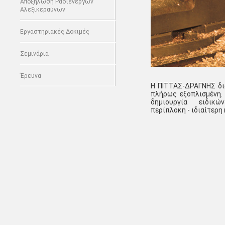
Αποξήλωση Ραδιενεργών
Αλεξικεραύνων
Εργαστηριακές Δοκιμές
Σεμινάρια
Έρευνα
Η ΠΙΤΤΑΣ-ΔΡΑΓΝΗΣ δι
πλήρως εξοπλισμένη.
δημιουργία ειδικ
περίπλοκη
-
ιδιαίτερη 