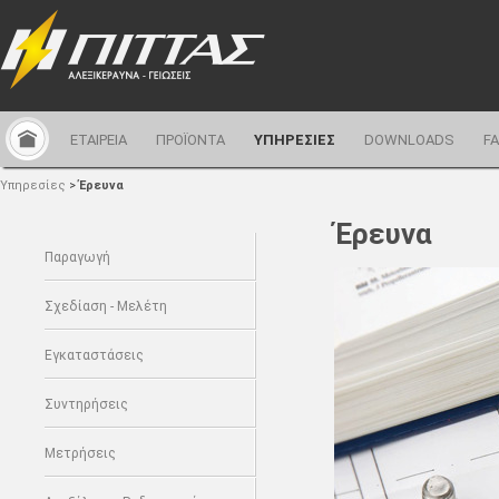
ΕΤΑΙΡΕΙΑ
ΠΡΟΪΟΝΤΑ
ΥΠΗΡΕΣΙΕΣ
DOWNLOADS
F
Υπηρεσίες
>
Έρευνα
Έρευνα
Παραγωγή
Σχεδίαση - Μελέτη
Εγκαταστάσεις
Συντηρήσεις
Μετρήσεις