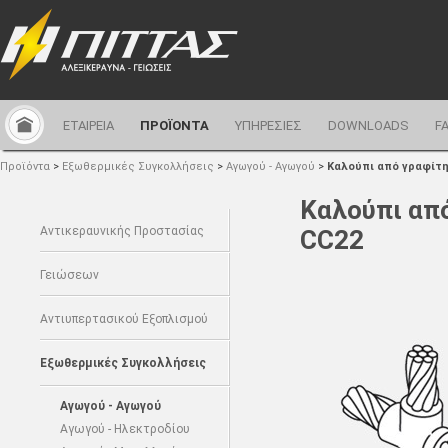
ΕΤΑΙΡΕΙΑ
ΠΡΟΪΟΝΤΑ
ΥΠΗΡΕΣΙΕΣ
DOWNLOADS
F
Προϊόντα
>
Εξωθερμικές Συγκολλήσεις
>
Αγωγού - Αγωγού
>
Καλούπι από γραφίτ
Καλούπι απ
Αντικεραυνικής Προστασίας
CC22
Γειώσεων
Αντιυπερτασικού Εξοπλισμού
Εξωθερμικές Συγκολλήσεις
Αγωγού - Αγωγού
Αγωγού - Ηλεκτροδίου