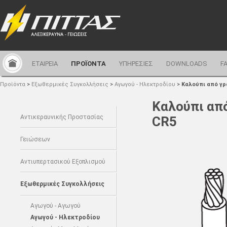
ΕΤΑΙΡΕΙΑ
ΠΡΟΪΟΝΤΑ
ΥΠΗΡΕΣΙΕΣ
DOWNLOADS
F
Προϊόντα
>
Εξωθερμικές Συγκολλήσεις
>
Αγωγού - Ηλεκτροδίου
>
Καλούπι από γρ
Καλούπι απ
Αντικεραυνικής Προστασίας
CR5
Γειώσεων
Αντιυπερτασικού Εξοπλισμού
Εξωθερμικές Συγκολλήσεις
Αγωγού - Αγωγού
Αγωγού - Ηλεκτροδίου