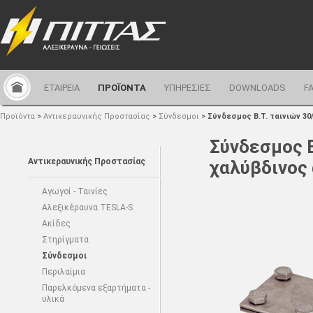
ΕΤΑΙΡΕΙΑ
ΠΡΟΪΟΝΤΑ
ΥΠΗΡΕΣΙΕΣ
DOWNLOADS
F
Προϊόντα
>
Αντικεραυνικής Προστασίας
>
Σύνδεσμοι
>
Σύνδεσμος Β.Τ. ταινιών 30
Σύνδεσμος Β
Αντικεραυνικής Προστασίας
χαλύβδινος
Αγωγοί - Ταινίες
Αλεξικέραυνα TESLA-S
Ακίδες
Στηρίγματα
Σύνδεσμοι
Περιλαίμια
Παρελκόμενα εξαρτήματα -
υλικά