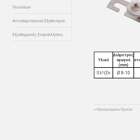
Γειώσεων
Αντιυπερτασικού Εξοπλισμού
Εξωθερμικές Συγκολλήσεις
Διάµετρος
Υλικό
αγωγού
στ
(mm)
St/tZn
Ø 8-10
< Προηγούμενο Προϊόν