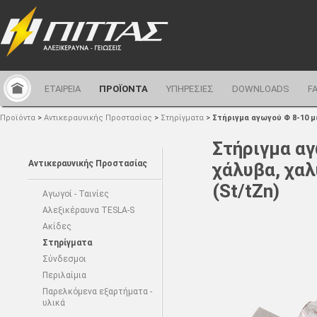
ΕΤΑΙΡΕΙΑ
ΠΡΟΪΟΝΤΑ
ΥΠΗΡΕΣΙΕΣ
DOWNLOADS
F
Προϊόντα
>
Αντικεραυνικής Προστασίας
>
Στηρίγματα
>
Στήριγμα αγωγού Φ 8-10 
Στήριγμα αγ
Αντικεραυνικής Προστασίας
χάλυβα, χα
(St/tZn)
Αγωγοί - Ταινίες
Αλεξικέραυνα TESLA-S
Ακίδες
Στηρίγματα
Σύνδεσμοι
Περιλαίμια
Παρελκόμενα εξαρτήματα -
υλικά